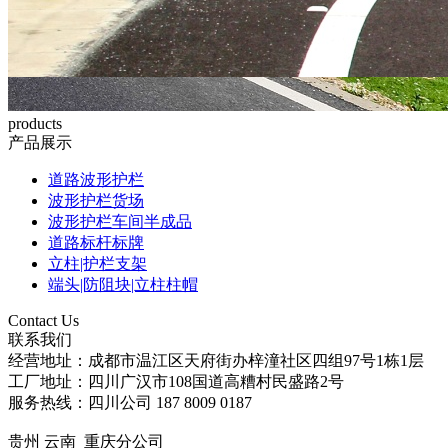
products
产品展示
道路波形护栏
波形护栏货场
波形护栏车间半成品
道路标杆标牌
立柱|护栏支架
端头|防阻块|立柱柱帽
Contact Us
联系我们
经营地址：成都市温江区天府街办梓潼社区四组97号1栋1层
工厂地址：四川广汉市108国道高糟村民盛路2号
服务热线：四川公司 187 8009 0187
贵州 云南 重庆分公司