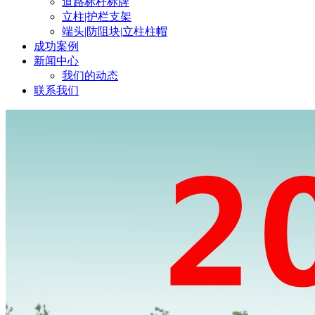
道路标杆标牌
立柱|护栏支架
端头|防阻块|立柱柱帽
成功案例
新闻中心
我们的动态
联系我们